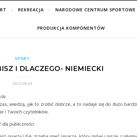
ORT
REKREACJA
NARODOWE CENTRUM SPORTOWE
PRODUKCJA KOMPONENTÓW
SPORT
ISZ I DLACZEGO- NIEMIECKI
2015-09-03
czas, wiedzą, jak to zrobić dobrze, a to nadaje się do dużo bardz
e i Twoich czytelników.
 dla publiczności
jest oparta USA, trzeba mieć pisarza, który mówi i pisze z płynn