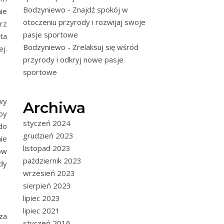
Bodzyniewo - Znajdź spokój w
ie
otoczeniu przyrody i rozwijaj swoje
rz
pasje sportowe
ta
Bodzyniewo - Zrelaksuj się wśród
j.
przyrody i odkryj nowe pasje
sportowe
wy
Archiwa
by
styczeń 2024
do
grudzień 2023
ie
listopad 2023
łów
październik 2023
żdy
wrzesień 2023
sierpień 2023
lipiec 2023
lipiec 2021
za
styczeń 2016