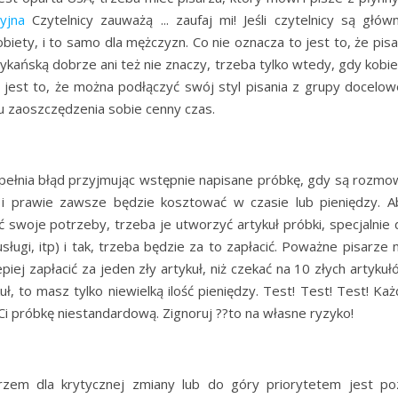
yjna
Czytelnicy zauważą ... zaufaj mi! Jeśli czytelnicy są główn
iety, i to samo dla mężczyzn. Co nie oznacza to jest to, że pisa
ykańską dobrze ani też nie znaczy, trzeba tylko wtedy, gdy kobie
jest to, że można podłączyć swój styl pisania z grupy docelowe
u zaoszczędzenia sobie cenny czas.
popełnia błąd przyjmując wstępnie napisane próbkę, gdy są rozmo
 i prawie zawsze będzie kosztować w czasie lub pieniędzy. A
 swoje potrzeby, trzeba je utworzyć artykuł próbki, specjalnie 
ugi, itp) i tak, trzeba będzie za to zapłacić. Poważne pisarze n
epiej zapłacić za jeden zły artykuł, niż czekać na 10 złych artyku
uł, to masz tylko niewielką ilość pieniędzy. Test! Test! Test! Ka
Ci próbkę niestandardową. Zignoruj ??to na własne ryzyko!
rzem dla krytycznej zmiany lub do góry priorytetem jest po