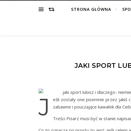
STRONA GŁÓWNA
SP
JAKI SPORT LUB
J
eśli zostały one pisemnie przez jakiś 
zabawne i pouczające kawałek dla Ciebi
Treści Pisarz musi być w stanie napisać
Co to oznacza po prostu to jest; jeśli celem 