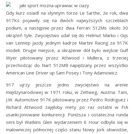
Gdy kurz osiadł na słynnym torze Le Sarthe, że rok, dwa
917Ks pojawiły się na dwóch najwyższych szczeblach
podium, a następnie przez dwa Ferrari 512Ms około 30
okrążeń tyle. Zwycięstwo udał się do Helmut Marko i Gijs
van Lennep jazdy jednym kadrze Martini Racing za 917K
modeli. Drugie miejsce, a okrążenie dół było wejście Gulf
Wyer pilotowany przez Attwood i Mullera, z trzeciej
przechodząc do Nart 512MB napędzany przez wszystko
American Line Driver up Sam Posey i Tony Adamowicz.
917 ujrzy jeszcze jedno zwycięstwo na arenie
międzynarodowej w 1971 roku, w Zeltweg, Austria. Tam,
J.W. Automotive 917K pilotowany przez Pedro Rodriguez i
Richard Attwood zajęłoby mety po raz ostatni w FIA
usankcjonowane konkurencji. Poniższa i ostateczna runda
serii był Watkins Glen wydarzeniem 6 Hour odbyła się w
malowniczej północnej części stanu Nowy Jork obwodzie,