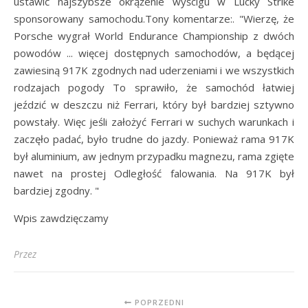
ustawić najszybsze okrążenie wyścigu w Lucky Strike
sponsorowany samochodu.Tony komentarze:. "Wierzę, że
Porsche wygrał World Endurance Championship z dwóch
powodów ... więcej dostępnych samochodów, a będącej
zawiesiną 917K zgodnych nad uderzeniami i we wszystkich
rodzajach pogody To sprawiło, że samochód łatwiej
jeździć w deszczu niż Ferrari, który był bardziej sztywno
powstały. Więc jeśli założyć Ferrari w suchych warunkach i
zaczęło padać, było trudne do jazdy. Ponieważ rama 917K
był aluminium, aw jednym przypadku magnezu, rama zgięte
nawet na prostej Odległość falowania. Na 917K był
bardziej zgodny. "
Wpis zawdzięczamy
Przez
POPRZEDNI