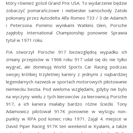
który również gościł Grand Prix USA. To wydarzenie będzie
zobaczyć pomarańczowe i niebieskie samochody Zatoki
pokonany przez Autodelta Alfa Romeo T33 / 3 de Adamich
i Petersona. Pomimo wynikami Watkins Glen, Porsche
zajęłoby International Championship ponownie Sprawia
tytuł w 1971 roku.
FIA stworzył Porsche 917 bezwzględną wypadku ich
zmiany przepisów w 1968 roku 917 udał się do nie tylko
wygrać, ale dominują World Sports Car Racing podczas
swojej krótkiej trzyletniej kariery z jednymi z najbardziej
legendarnych nazwisk w sportach motorowych pilotowanie
niemiecku bestia. Pod wieloma względami, gdyby nie było
na wyczyny wielu z tych kierowców za kierownicą Porsche
917, a ich kariera miałaby bardzo różne ścieżki. Tony
Adamowicz pilotował 917K ponownie w wyścigu non-
punkty w RPA pod koniec roku 1971. Zajął 4. miejsce w
David Piper Racing 917K ten weekend w Kyalami, a także