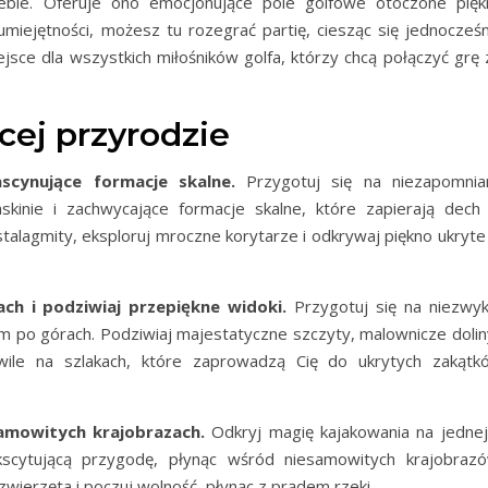
ebie. Oferuje ono emocjonujące pole golfowe otoczone pięk
iejętności, możesz tu rozegrać partię, ciesząc się jednocześn
jsce dla wszystkich miłośników golfa, którzy chcą połączyć grę 
cej przyrodzie
scynujące formacje skalne.
Przygotuj się na niezapomnia
skinie i zachwycające formacje skalne, które zapierają dech
 stalagmity, eksploruj mroczne korytarze i odkrywaj piękno ukryt
h i podziwiaj przepiękne widoki.
Przygotuj się na niezwyk
 po górach. Podziwiaj majestatyczne szczyty, malownicze doliny
wile na szlakach, które zaprowadzą Cię do ukrytych zakątk
amowitych krajobrazach.
Odkryj magię kajakowania na jednej
ekscytującą przygodę, płynąc wśród niesamowitych krajobrazó
wierzęta i poczuj wolność, płynąc z prądem rzeki.