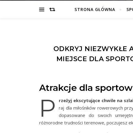
STRONA GŁÓWNA
SP
ODKRYJ NIEZWYKŁE A
MIEJSCE DLA SPOR
Atrakcje dla sporto
P
rzeżyj ekscytujące chwile na sz
raj dla miłośników rowerowych przy
dopasowane do swoich umiejętno
różnorodne trudności terenowe, poczujesz ek