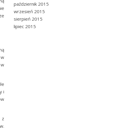
ną
październik 2015
ie
wrzesień 2015
ze
sierpień 2015
lipiec 2015
ną
 w
e w
łe
 i
ów
 z
w.