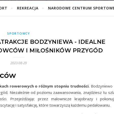
ORT
REKREACJA
NARODOWE CENTRUM SPORTOW
SPORTOWCY
TRAKCJE BODZYNIEWA - IDEALNE
TOWCÓW I MIŁOŚNIKÓW PRZYGÓD
2023-08-29
wców
lakach rowerowych o różnym stopniu trudności.
Bodzyniewo 
gód. Niezależnie od poziomu zaawansowania, znajdziesz tu szla
ści. Przejeżdżając przez malownicze krajobrazy i pokonuj
scytację i satysfakcję, które towarzyszą każdemu pedałowaniu.