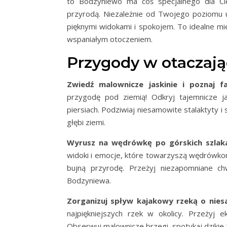
to Bodzyniewo ma coś specjalnego dla Ci
przyrodą. Niezależnie od Twojego poziomu um
pięknymi widokami i spokojem. To idealne mie
wspaniałym otoczeniem.
Przygody w otaczają
Zwiedź malownicze jaskinie i poznaj fa
przygodę pod ziemią! Odkryj tajemnicze ja
piersiach. Podziwiaj niesamowite stalaktyty i
głębi ziemi.
Wyrusz na wędrówkę po górskich szlakac
widoki i emocje, które towarzyszą wędrówkom
bujną przyrodę. Przeżyj niezapomniane ch
Bodzyniewa.
Zorganizuj spływ kajakowy rzeką o nies
najpiękniejszych rzek w okolicy. Przeżyj 
Obserwuj malownicze brzegi, spotykaj dzikie z