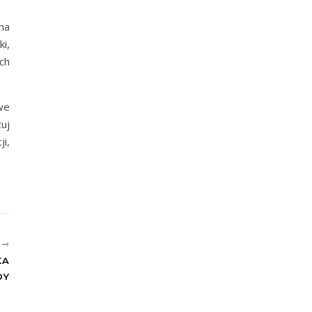
na
i,
ch
we
uj
i,
E
KA
DY