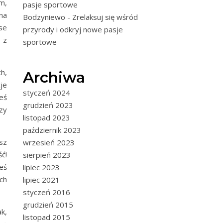
m,
pasje sportowe
na
Bodzyniewo - Zrelaksuj się wśród
se
przyrody i odkryj nowe pasje
 z
sportowe
h,
Archiwa
je
styczeń 2024
eś
grudzień 2023
zy
listopad 2023
październik 2023
sz
wrzesień 2023
ć!
sierpień 2023
eś
lipiec 2023
ch
lipiec 2021
styczeń 2016
grudzień 2015
ak,
listopad 2015