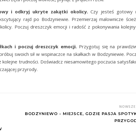
wy i odkryj ukryte zakątki okolicy.
Czy jesteś gotowy 
cytujący rajd po Bodzyniewie. Przemierzaj malownicze ścieżk
okolicy. Poczuj dreszczyk emocji i radość z pokonywania kolejny
łkach i poczuj dreszczyk emocji.
Przygotuj się na prawdzi
Spróbuj swoich sił w wspinaczce na skałkach w Bodzyniewie. Pocz
z kolejne trudności. Doświadcz niesamowitego poczucia satysfakcj
czającej przyrody.
NOWSZ
BODZYNIEWO - MIEJSCE, GDZIE PASJA SPOTY
PRZYGO
W