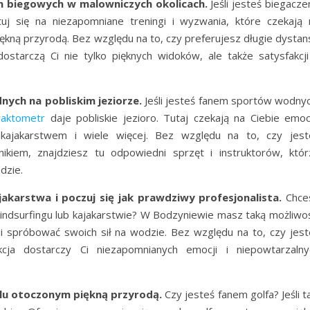
ch biegowych w malowniczych okolicach.
Jeśli jesteś biegacze
uj się na niezapomniane treningi i wyzwania, które czekają 
ękną przyrodą. Bez względu na to, czy preferujesz długie dystan
dostarczą Ci nie tylko pięknych widoków, ale także satysfakcji
ych na pobliskim jeziorze.
Jeśli jesteś fanem sportów wodnyc
raktometr
daje pobliskie jezioro. Tutaj czekają na Ciebie emoc
 kajakarstwem i wiele więcej. Bez względu na to, czy jest
kiem, znajdziesz tu odpowiedni sprzęt i instruktorów, któr
dzie.
akarstwa i poczuj się jak prawdziwy profesjonalista.
Chce
windsurfingu lub kajakarstwie? W Bodzyniewie masz taką możliwoś
i spróbować swoich sił na wodzie. Bez względu na to, czy jest
cja dostarczy Ci niezapomnianych emocji i niepowtarzalny
olu otoczonym piękną przyrodą.
Czy jesteś fanem golfa? Jeśli t