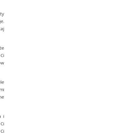
ty
e.
aj
że
Ci
ów
le
mi
ne
 i
Ci
Ci