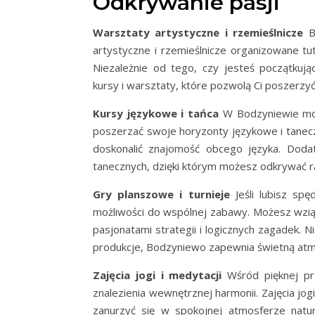
Odkrywanie pasji
Warsztaty artystyczne i rzemieślnicze
Bo
artystyczne i rzemieślnicze organizowane tu
Niezależnie od tego, czy jesteś początkują
kursy i warsztaty, które pozwolą Ci poszerzy
Kursy językowe i tańca
W Bodzyniewie może
poszerzać swoje horyzonty językowe i tanec
doskonalić znajomość obcego języka. Doda
tanecznych, dzięki którym możesz odkrywać r
Gry planszowe i turnieje
Jeśli lubisz spę
możliwości do wspólnej zabawy. Możesz wziąć 
pasjonatami strategii i logicznych zagadek. 
produkcje, Bodzyniewo zapewnia świetną atm
Zajęcia jogi i medytacji
Wśród pięknej pr
znalezienia wewnętrznej harmonii. Zajęcia jo
zanurzyć się w spokojnej atmosferze natur