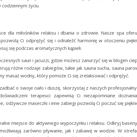
w codziennym życiu.
ce dla miłośników relaksu i dbania o zdrowie. Nasze spa oferu
pozwolą Ci odprężyć się i odnaleźć harmonię w otoczeniu piękn
aksuj się podczas aromatycznych kąpieli.
esnych saun i jacuzzi, gdzie możesz zanurzyć się w błogim ciep
erują różne rodzaje zabiegów, takie jak sauna sucha, sauna paro
emny masaż wodny, który pomoże Ci się zrelaksować i odprężyć.
 zadbać o swoje ciało i duszę, skorzystaj z naszych profesjonaln
oświadczeni terapeuci zapewnią Ci niezapomniane doznania
 odżywcze maseczki i inne zabiegi pozwolą Ci poczuć się pięknie
alne miejsce do aktywnego wypoczynku i relaksu. Odkryj baseny
umożliwiają zarówno pływanie, jak i zabawę w wodzie. W strefa