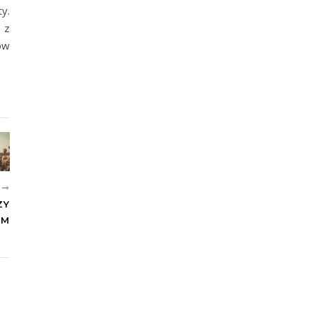
y.
 z
ów
E
ZY
EM