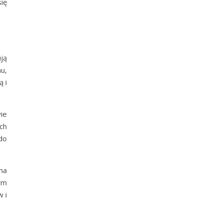
ię
ją
u,
 i
ie
ch
do
na
ym
 i