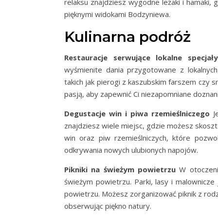
relaksu znajdziesz wygodne leżaki i hamaki, g
pięknymi widokami Bodzyniewa.
Kulinarna podróż
Restauracje serwujące lokalne specjał
wyśmienite dania przygotowane z lokalnych
takich jak pierogi z kaszubskim farszem czy 
pasją, aby zapewnić Ci niezapomniane dozna
Degustacje win i piwa rzemieślniczego
Je
znajdziesz wiele miejsc, gdzie możesz skosz
win oraz piw rzemieślniczych, które pozwo
odkrywania nowych ulubionych napojów.
Pikniki na świeżym powietrzu
W otoczeniu
świeżym powietrzu. Parki, lasy i malownicze
powietrzu. Możesz zorganizować piknik z rodzi
obserwując piękno natury.