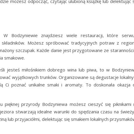
dzie możesz odpocząć, czytając ulubioną książkę lub delektując s
y
W Bodzyniewie znajdziesz wiele restauracji, które serwu
 składników. Możesz spróbować tradycyjnych potraw z region
smażony szczupak. Każde danie jest przygotowane ze starannością
nia smakowe.
śli jesteś miłośnikiem dobrego wina lub piwa, to w Bodzyniew
tować wyjątkowych trunków. Organizowane są degustacje lokalny
lą Ci poznać unikalne smaki i aromaty. To doskonała okazja 
 pięknej przyrody Bodzyniewa możesz cieszyć się piknikami 
 jeziora stwarzają idealne warunki do spędzania czasu na śwież
ną lub przyjaciółmi, delektując się smakiem lokalnych przysmaków