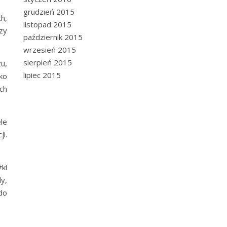
grudzień 2015
h,
listopad 2015
zy
październik 2015
wrzesień 2015
sierpień 2015
u,
lipiec 2015
ko
ych
le
i.
żki
y,
do