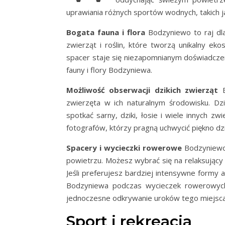
uprawiania różnych sportów wodnych, takich j
Bogata fauna i flora
Bodzyniewo to raj dla
zwierząt i roślin, które tworzą unikalny ek
spacer staje się niezapomnianym doświadczen
fauny i flory Bodzyniewa.
Możliwość obserwacji dzikich zwierząt
B
zwierzęta w ich naturalnym środowisku. 
spotkać sarny, dziki, łosie i wiele innych z
fotografów, którzy pragną uchwycić piękno dzi
Spacery i wycieczki rowerowe
Bodzyniewo 
powietrzu. Możesz wybrać się na relaksujący s
Jeśli preferujesz bardziej intensywne formy
Bodzyniewa podczas wycieczek rowerowych.
jednoczesne odkrywanie uroków tego miejsca
Sport i rekreacja