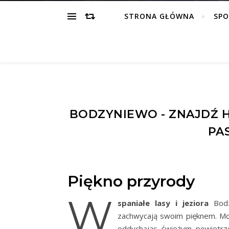
STRONA GŁÓWNA
SP
BODZYNIEWO - ZNAJDŹ 
PA
Piękno przyrody
W
spaniałe lasy i jeziora
Bodzy
zachwycają swoim pięknem. Mo
oddychając świeżym powietrze