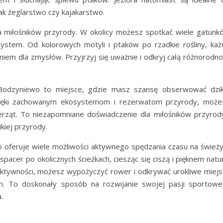
ak żeglarstwo czy kajakarstwo.
 miłośników przyrody. W okolicy możesz spotkać wiele gatunk
osystem. Od kolorowych motyli i ptaków po rzadkie rośliny, każ
iem dla zmysłów. Przyjrzyj się uważnie i odkryj całą różnorodno
odzyniewo to miejsce, gdzie masz szansę obserwować dzik
Dzięki zachowanym ekosystemom i rezerwatom przyrody, może
wierząt. To niezapomniane doświadczenie dla miłośników przyrody
kiej przyrody.
oferuje wiele możliwości aktywnego spędzania czasu na śwież
pacer po okolicznych ścieżkach, ciesząc się ciszą i pięknem natu
 aktywności, możesz wypożyczyć rower i odkrywać urokliwe miejs
 To doskonały sposób na rozwijanie swojej pasji sportowej
.