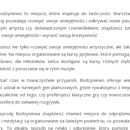
dzyniewo to miejsce, które inspiruje do twórczości. Warszta
taj pozwalają rozwijać swoje umiejętności i odkrywać nowe pasj
cym artystą czy doświadczonym rzemieślnikiem, znajdziesz tut
ć swoje umiejętności i wyrazić swoją kreatywność.
sz nie tylko rozwijać swoje umiejętności artystyczne, ale tak
zne. Na miejscu organizowane są kursy językowe, które pomogą 
tkowo, dla miłośników tańca dostępne są kursy różnych styl
adość z poruszania się w rytm muzyki.
dzać czas w towarzystwie przyjaciół, Bodzyniewo oferuje wie
udział w turniejach gier planszowych, gdzie rywalizujesz z inny
Niezależnie od tego, czy preferujesz klasyczne gry czy nowoczes
osferę do ciekawej rozgrywki.
zyrody Bodzyniewa znajdziesz również miejsce do odprężenia
gi i medytacji są organizowane na świeżym powietrzu, co pozwala 
y. To idealny sposób na relaks i odprężenie, który pomoże 