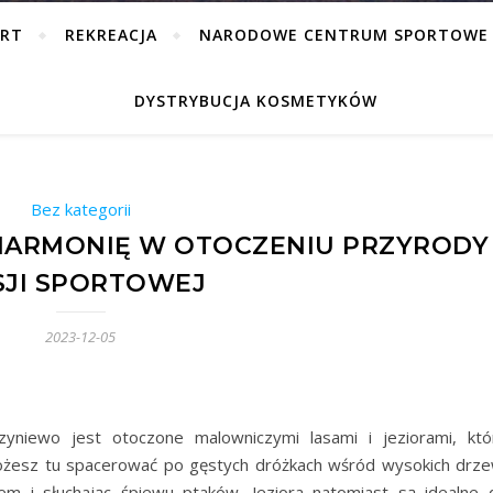
ORT
REKREACJA
NARODOWE CENTRUM SPORTOWE
DYSTRYBUCJA KOSMETYKÓW
Bez kategorii
HARMONIĘ W OTOCZENIU PRZYRODY 
SJI SPORTOWEJ
2023-12-05
niewo jest otoczone malowniczymi lasami i jeziorami, któ
żesz tu spacerować po gęstych dróżkach wśród wysokich drze
m i słuchając śpiewu ptaków. Jeziora natomiast są idealne 