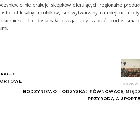
zyniewie nie brakuje sklepków oferujących regionalne produkt
sto od lokalnych rolników, ser wytwarzany na miejscu, miody
 cukiernicze. To doskonała okazja, aby zabrać trochę smak
imi.
RAKCJE
SPORTOWE
NOWSZ
BODZYNIEWO - ODZYSKAJ RÓWNOWAGĘ MIĘD
PRZYRODĄ A SPORT