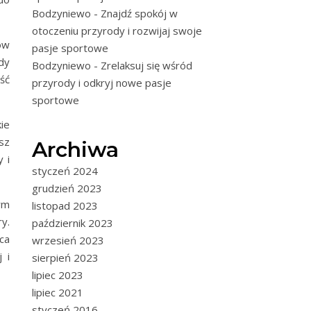
Bodzyniewo - Znajdź spokój w
otoczeniu przyrody i rozwijaj swoje
ów
pasje sportowe
dy
Bodzyniewo - Zrelaksuj się wśród
ść
przyrody i odkryj nowe pasje
sportowe
ie
sz
Archiwa
 i
styczeń 2024
grudzień 2023
ym
listopad 2023
ry.
październik 2023
ca
wrzesień 2023
 i
sierpień 2023
lipiec 2023
lipiec 2021
styczeń 2016