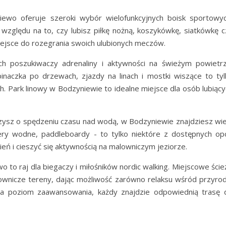
ewo oferuje szeroki wybór wielofunkcyjnych boisk sportowyc
względu na to, czy lubisz piłkę nożną, koszykówkę, siatkówkę c
iejsce do rozegrania swoich ulubionych meczów.
h poszukiwaczy adrenaliny i aktywności na świeżym powietrz
naczka po drzewach, zjazdy na linach i mostki wiszące to tyl
ch. Park linowy w Bodzyniewie to idealne miejsce dla osób lubiąc
zysz o spędzeniu czasu nad wodą, w Bodzyniewie znajdziesz wie
ry wodne, paddleboardy - to tylko niektóre z dostępnych opcj
eń i cieszyć się aktywnością na malowniczym jeziorze.
 to raj dla biegaczy i miłośników nordic walking. Miejscowe ście
ownicze tereny, dając możliwość zarówno relaksu wśród przyrod
na poziom zaawansowania, każdy znajdzie odpowiednią trasę 