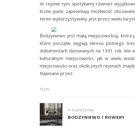
W rejonie tym spotykamy również wyjątkowe d
liczne parki zapewniają możliwość obcowan
teren wykorzystywany jest przez wielu tury
Bodzyniewo jest małą miejscowością, która p
które początki sięgają okresu późnego śr
dokumentach datowanych na 1391 rok. We ws
kulturalnym miejscowości, jak w wielu wsi
miejscowości oraz okolicznych rejonach znajd
Napisane przez:
Przez
POPRZEDNI
BODZYNIEWO I ROWERY