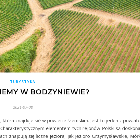
TURYSTYKA
IEMY W BODZYNIEWIE?
2021-07-08
 która znajduje się w powiecie śremskim. Jest to jeden z powiat
 Charakterystycznym elementem tych rejonów Polski są doskona
ch znajdują się liczne jeziora, jak jezioro Grzymysławskie, Mórk