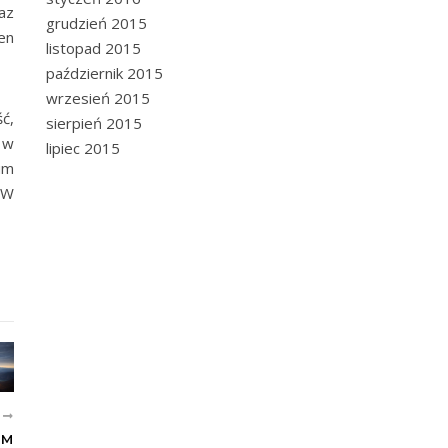
az
grudzień 2015
en
listopad 2015
październik 2015
wrzesień 2015
ć,
sierpień 2015
 w
lipiec 2015
um
 W
E
IM