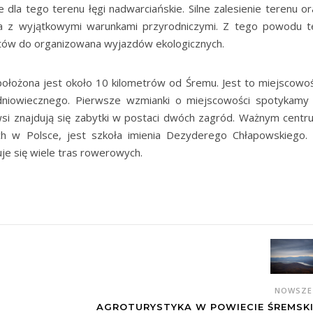
la tego terenu łęgi nadwarciańskie. Silne zalesienie terenu or
ia z wyjątkowymi warunkami przyrodniczymi. Z tego powodu t
stów do organizowana wyjazdów ekologicznych.
ołożona jest około 10 kilometrów od Śremu. Jest to miejscowoś
edniowiecznego. Pierwsze wzmianki o miejscowości spotykamy
i znajdują się zabytki w postaci dwóch zagród. Ważnym centr
ach w Polsce, jest szkoła imienia Dezyderego Chłapowskiego.
uje się wiele tras rowerowych.
NOWSZ
AGROTURYSTYKA W POWIECIE ŚREMSK