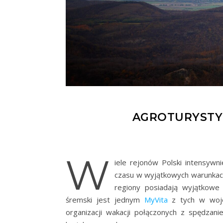
AGROTURYSTY
W
iele rejonów Polski intensywn
czasu w wyjątkowych warunkach
regiony posiadają wyjątkowe
śremski jest jednym
MyVita
z tych w woje
organizacji wakacji połączonych z spędza