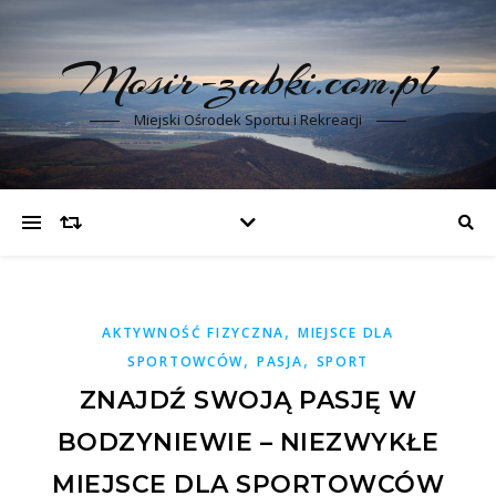
Mosir-zabki.com.pl
Miejski Ośrodek Sportu i Rekreacji
,
AKTYWNOŚĆ FIZYCZNA
MIEJSCE DLA
,
,
SPORTOWCÓW
PASJA
SPORT
ZNAJDŹ SWOJĄ PASJĘ W
BODZYNIEWIE – NIEZWYKŁE
MIEJSCE DLA SPORTOWCÓW