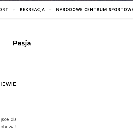
ORT
REKREACJA
NARODOWE CENTRUM SPORTOW
Pasja
A
IEWIE
jsce dla
róbować