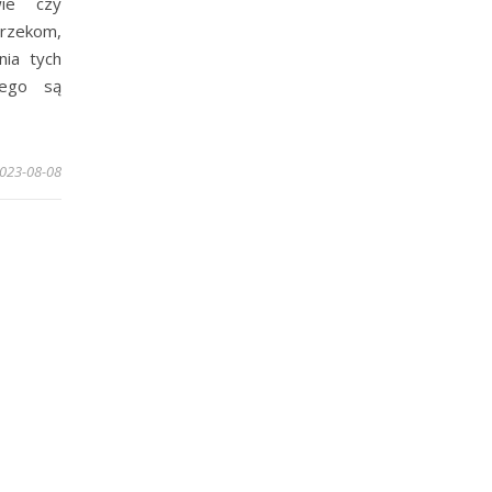
wie czy
 rzekom,
nia tych
nego są
023-08-08