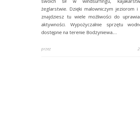
swoich sił w windsurfingu, kajakarst
żeglarstwie. Dzięki malowniczym jeziorom i
znajdziesz tu wiele możliwości do uprawia
aktywności. Wypożyczalnie sprzętu wod
dostępne na terenie Bodzyniewa.…
przez
2