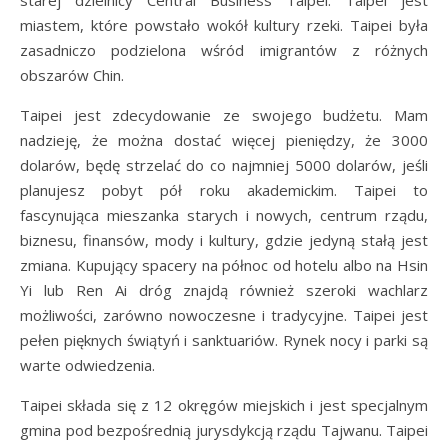
starej dzielnicy Central Business Taipei. Taipei jest
miastem, które powstało wokół kultury rzeki. Taipei była
zasadniczo podzielona wśród imigrantów z różnych
obszarów Chin.
Taipei jest zdecydowanie ze swojego budżetu. Mam
nadzieję, że można dostać więcej pieniędzy, że 3000
dolarów, będę strzelać do co najmniej 5000 dolarów, jeśli
planujesz pobyt pół roku akademickim. Taipei to
fascynująca mieszanka starych i nowych, centrum rządu,
biznesu, finansów, mody i kultury, gdzie jedyną stałą jest
zmiana. Kupujący spacery na północ od hotelu albo na Hsin
Yi lub Ren Ai dróg znajdą również szeroki wachlarz
możliwości, zarówno nowoczesne i tradycyjne. Taipei jest
pełen pięknych świątyń i sanktuariów. Rynek nocy i parki są
warte odwiedzenia.
Taipei składa się z 12 okręgów miejskich i jest specjalnym
gmina pod bezpośrednią jurysdykcją rządu Tajwanu. Taipei